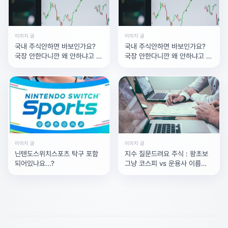
광고 [X]를 누르면 내용이 해제됩니다
이미지 글
이미지 글
국내 주식안하면 바보인가요?
국내 주식안하면 바보인가요?
국장 안한다니깐 왜 안하냐고 미
국장 안한다니깐 왜 안하냐고 미
련하다는데요국내
련하다는데요국내
이미지 글
이미지 글
닌텐도스위치스포츠 탁구 포함
지수 질문드려요 주식 : 왕초보
되어있나요...?
그냥 코스피 vs 운용사 이름
200 etf 보니 그냥 1번 : 운용
사