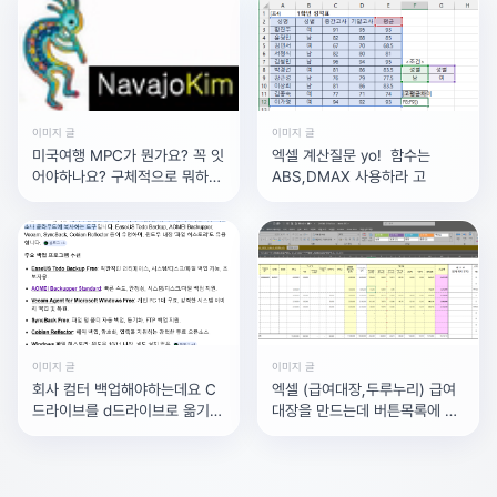
이미지 글
이미지 글
미국여행 MPC가 뭔가요? 꼭 잇
엑셀 계산질문 yo! 함수는
어야하나요? 구체적으로 뭐하는
ABS,DMAX 사용하라 고
거에요? 필
이미지 글
이미지 글
회사 컴터 백업해야하는데요 C
엑셀 (급여대장,두루누리) 급여
드라이브를 d드라이브로 옮기라
대장을 만드는데 버튼목록에 두
는데 C드라이브
루누리80%