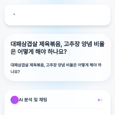
대패삼겹살 제육볶음, 고추장 양념 비율
은 어떻게 해야 하나요?
대패삼겹살 제육볶음, 고추장 양념 비율은 어떻게 해야 하
나요?
고추장을 줄이는대신
굴소스&간장을 조금 추가하시면
AI 분석 및 채팅
3
/3
깊은맛이 대체되는것 같아요!