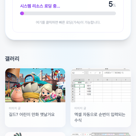
5
%
시스템 리소스 로딩 중...
여기를 클릭하면 빠른 로딩(가속)이 가능합니다.
광고 [X]를 누르면 내용이 해제됩니다
갤러리
이미지 글
이미지 글
길드? 어린이 만화 옛날거요
엑셀 자동으로 순번이 입력되는
수식